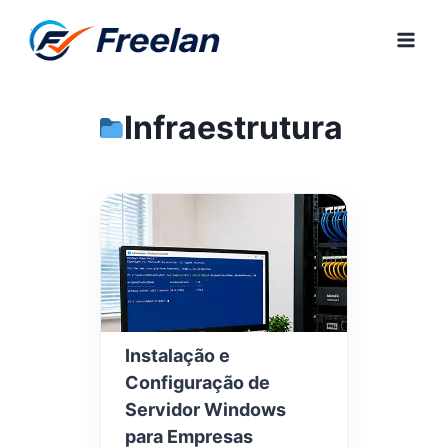
Pular
para
o
Conteúdo
Infraestrutura
Instalação e
Configuração de
Servidor Windows
para Empresas