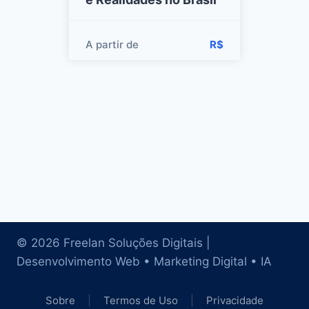
A partir de
R$
© 2026 Freelan Soluções Digitais |
Desenvolvimento Web • Marketing Digital • IA
Sobre
|
Termos de Uso
|
Privacidade