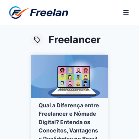
Pular
para
o
Conteúdo
Freelancer
Qual a Diferença entre
Freelancer e Nômade
Digital? Entenda os
Conceitos, Vantagens
e Realidades no Brasil