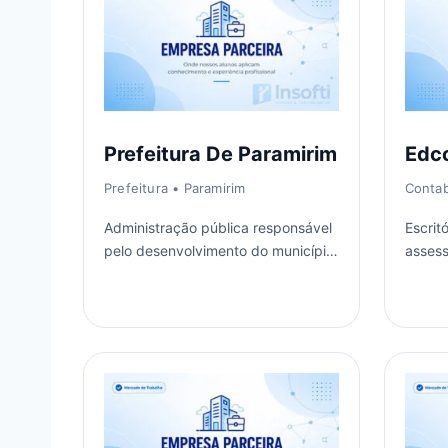
Prefeitura De Paramirim
Edco
Prefeitura
• Paramirim
Contab
Administração pública responsável
Escrit
pelo desenvolvimento do município
assess
e pela prestação de serviços
fiscal,
essenciais à população.
empre