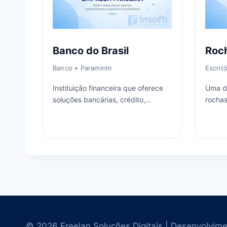
Banco do Brasil
Roc
Banco
• Paramirim
Escrit
Instituição financeira que oferece
Uma da
soluções bancárias, crédito,
rochas
investimentos e atendimento para
sede e
pessoas e empresas.
interna
© 2026 Freelan Soluções Digitais | Desenvolvime