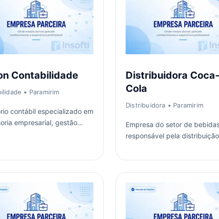
n Contabilidade
Distribuidora Coca
Cola
ilidade
• Paramirim
Distribuidora
• Paramirim
ório contábil especializado em
oria empresarial, gestão
Empresa do setor de bebida
 contábil e trabalhista para
responsável pela distribuiçã
sas.
marcas reconhecidas
nacionalmente para o comérc
regional.