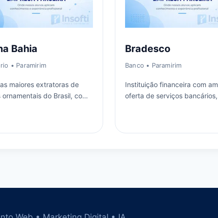
ha Bahia
Bradesco
ório
• Paramirim
Banco
• Paramirim
s maiores extratoras de
Instituição financeira com a
 ornamentais do Brasil, com
oferta de serviços bancários,
m Paramirim e atuação
seguros, investimentos e sol
cional.
para empresas e clientes.
nto Web • Marketing Digital • IA