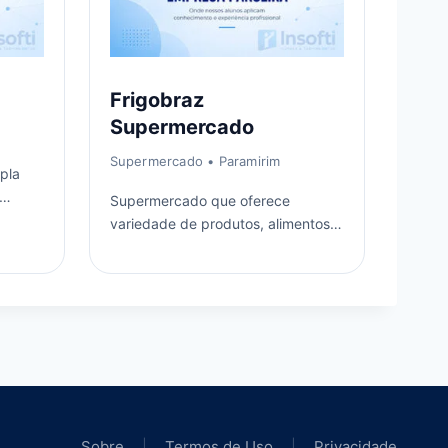
Frigobraz
Supermercado
Supermercado
• Paramirim
mpla
Supermercado que oferece
uções
variedade de produtos, alimentos e
atendimento para atender às
necessidades da comunidade local.
Sobre
|
Termos de Uso
|
Privacidade