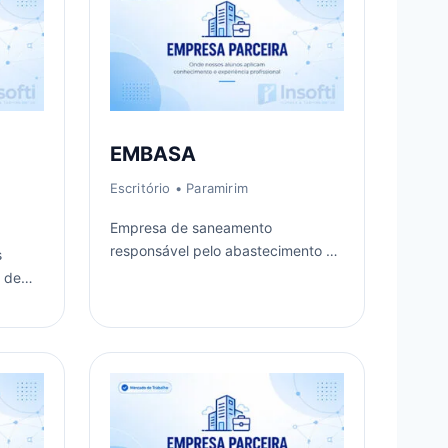
-
EMBASA
Escritório
• Paramirim
Empresa de saneamento
responsável pelo abastecimento de
s
água e serviços de esgotamento
o de
sanitário na região.
io