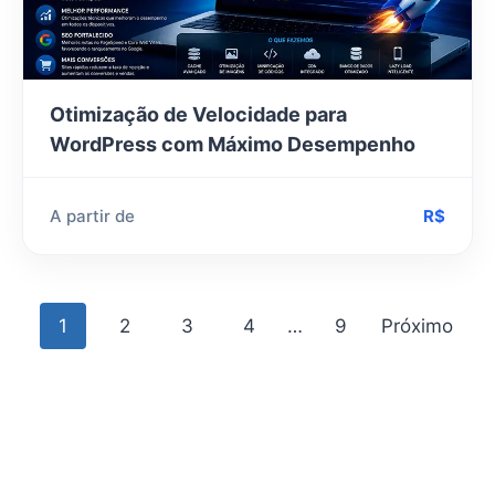
Otimização de Velocidade para
WordPress com Máximo Desempenho
A partir de
R$
Navegação
1
2
3
4
…
9
Próximo
de
posts