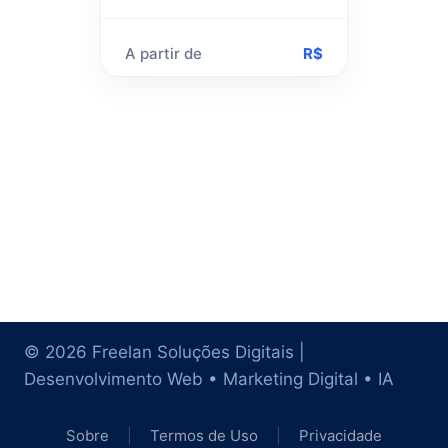
A partir de
R$
© 2026 Freelan Soluções Digitais |
Desenvolvimento Web • Marketing Digital • IA
Sobre
|
Termos de Uso
|
Privacidade