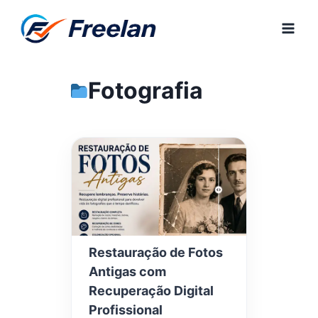
Pular
para
o
Conteúdo
Fotografia
Restauração de Fotos
Antigas com
Recuperação Digital
Profissional