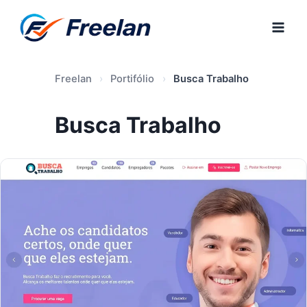
Pular
para
o
Conteúdo
Freelan
›
Portifólio
›
Busca Trabalho
Busca Trabalho